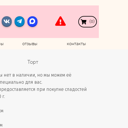
(
0
)
ры
отзывы
контакты
Торт
ы нет в наличии, но мы можем её
специально для вас.
предоставляется при покупке сладостей
 г.
см
м
см