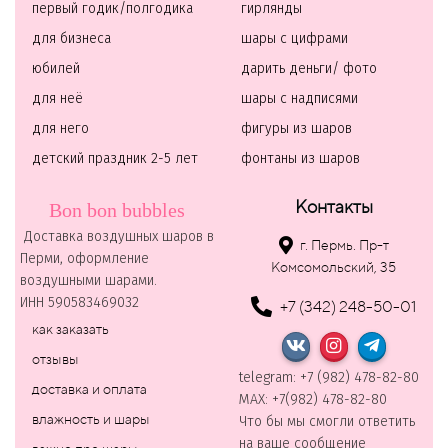
первый годик/полгодика
гирлянды
для бизнеса
шары с цифрами
юбилей
дарить деньги/ фото
для неё
шары с надписями
для него
фигуры из шаров
детский праздник 2-5 лет
фонтаны из шаров
Контакты
Bon bon bubbles
Доставка воздушных шаров в
г. Пермь. Пр-т
Перми, оформление
Комсомольский, 35
воздушными шарами.
ИНН 590583469032
+7 (342) 248-50-01
как заказать
отзывы
telegram: +7 (982) 478-82-80
доставка и оплата
MAХ: +7(982) 478-82-80
влажность и шары
Что бы мы смогли ответить
на ваше сообщение