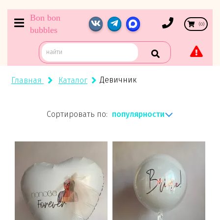
Bon bon
(
0
)
bubbles
Девичник
Главная
Каталог
популярности
Сортировать по: