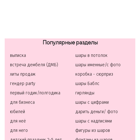
Популярные разделы
выписка
шары в потолок
встреча дембеля (ДМБ)
шары именные/с фото
хиты продаж
коробка - сюрприз
гендер party
шары Баблс
первый годик/полгодика
гирлянды
для бизнеса
шары с цифрами
юбилей
дарить деньги/ фото
для неё
шары с надписями
для него
фигуры из шаров
детский праздник 2-5 лет
фонтаны из шаров