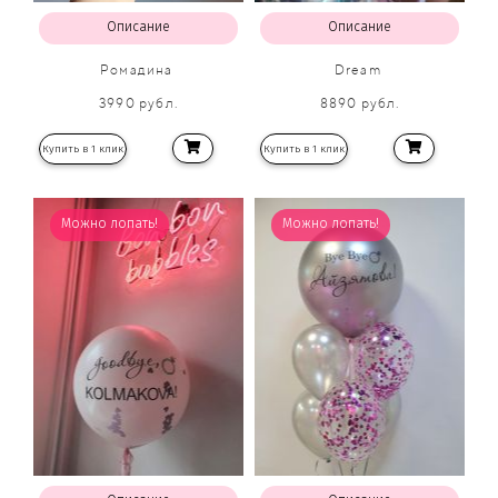
Описание
Описание
Ромадина
Dream
3990 рубл.
8890 рубл.
Купить в 1 клик
Купить в 1 клик
Можно лопать!
Хит продаж!
Можно лопать!