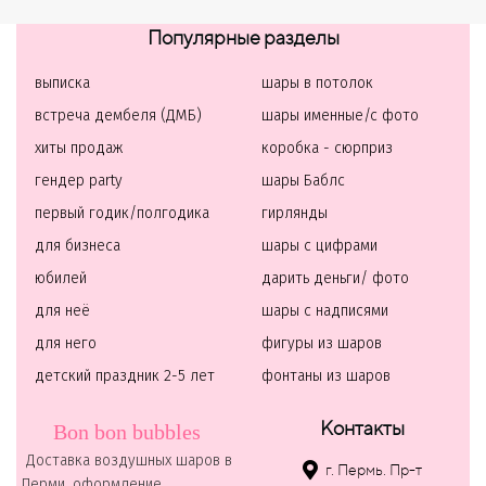
Популярные разделы
выписка
шары в потолок
встреча дембеля (ДМБ)
шары именные/с фото
хиты продаж
коробка - сюрприз
гендер party
шары Баблс
первый годик/полгодика
гирлянды
для бизнеса
шары с цифрами
юбилей
дарить деньги/ фото
для неё
шары с надписями
для него
фигуры из шаров
детский праздник 2-5 лет
фонтаны из шаров
Контакты
Bon bon bubbles
Доставка воздушных шаров в
г. Пермь. Пр-т
Перми, оформление