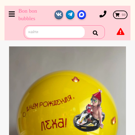
Bon bon
(
0
)
bubbles