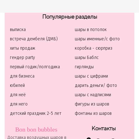
Популярные разделы
выписка
шары в потолок
встреча дембеля (ДМБ)
шары именные/с фото
хиты продаж
коробка - сюрприз
гендер party
шары Баблс
первый годик/полгодика
гирлянды
для бизнеса
шары с цифрами
юбилей
дарить деньги/ фото
для неё
шары с надписями
для него
фигуры из шаров
детский праздник 2-5 лет
фонтаны из шаров
Контакты
Bon bon bubbles
Доставка воздушных шаров в