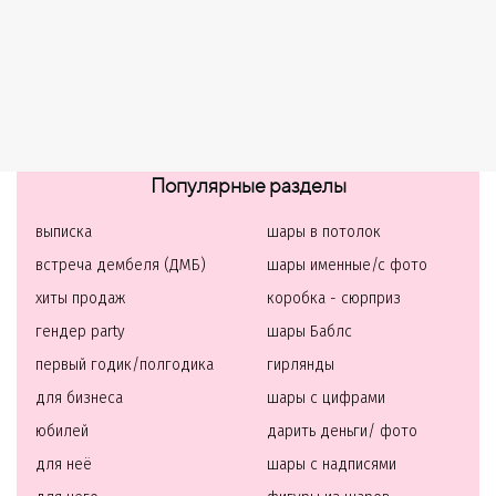
Популярные разделы
выписка
шары в потолок
встреча дембеля (ДМБ)
шары именные/с фото
хиты продаж
коробка - сюрприз
гендер party
шары Баблс
первый годик/полгодика
гирлянды
для бизнеса
шары с цифрами
юбилей
дарить деньги/ фото
для неё
шары с надписями