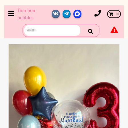
Bon bon
(
0
)
bubbles