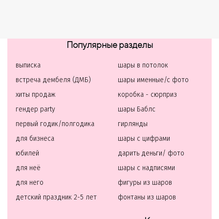
Популярные разделы
выписка
шары в потолок
встреча дембеля (ДМБ)
шары именные/с фото
хиты продаж
коробка - сюрприз
гендер party
шары Баблс
первый годик/полгодика
гирлянды
для бизнеса
шары с цифрами
юбилей
дарить деньги/ фото
для неё
шары с надписями
для него
фигуры из шаров
детский праздник 2-5 лет
фонтаны из шаров