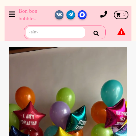
Bon bon
(
0
)
bubbles