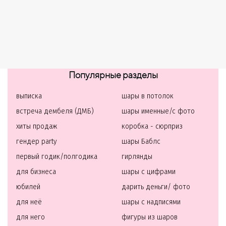
Популярные разделы
выписка
шары в потолок
встреча дембеля (ДМБ)
шары именные/с фото
хиты продаж
коробка - сюрприз
гендер party
шары Баблс
первый годик/полгодика
гирлянды
для бизнеса
шары с цифрами
юбилей
дарить деньги/ фото
для неё
шары с надписями
для него
фигуры из шаров