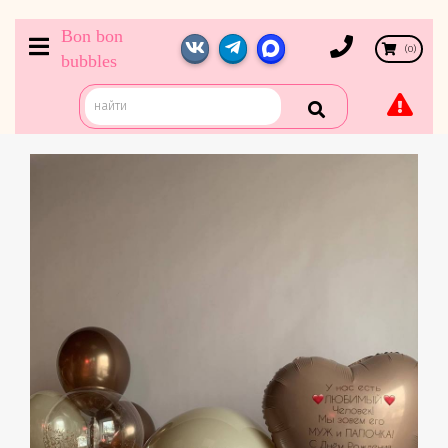
Bon bon
(
0
)
bubbles