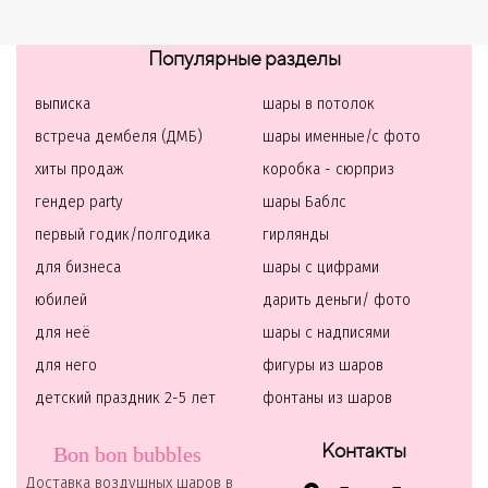
Популярные разделы
выписка
шары в потолок
встреча дембеля (ДМБ)
шары именные/с фото
хиты продаж
коробка - сюрприз
гендер party
шары Баблс
первый годик/полгодика
гирлянды
для бизнеса
шары с цифрами
юбилей
дарить деньги/ фото
для неё
шары с надписями
для него
фигуры из шаров
детский праздник 2-5 лет
фонтаны из шаров
Контакты
Bon bon bubbles
Доставка воздушных шаров в