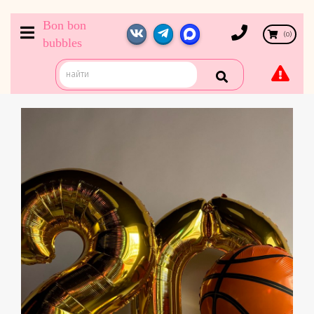
Bon bon
(
0
)
bubbles