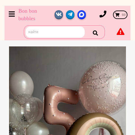
Bon bon
(
0
)
bubbles