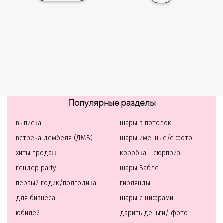
Популярные разделы
выписка
шары в потолок
встреча дембеля (ДМБ)
шары именные/с фото
хиты продаж
коробка - сюрприз
гендер party
шары Баблс
первый годик/полгодика
гирлянды
для бизнеса
шары с цифрами
юбилей
дарить деньги/ фото