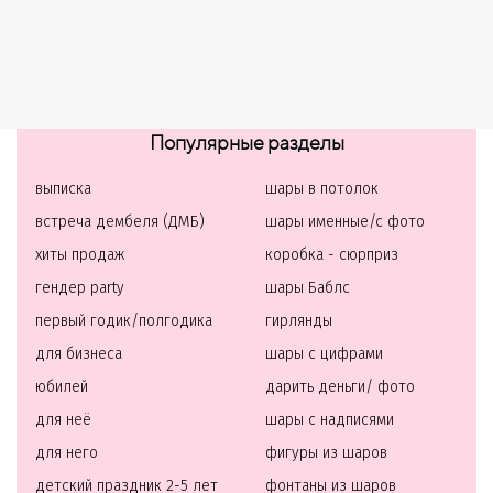
Популярные разделы
выписка
шары в потолок
встреча дембеля (ДМБ)
шары именные/с фото
хиты продаж
коробка - сюрприз
гендер party
шары Баблс
первый годик/полгодика
гирлянды
для бизнеса
шары с цифрами
юбилей
дарить деньги/ фото
для неё
шары с надписями
для него
фигуры из шаров
детский праздник 2-5 лет
фонтаны из шаров