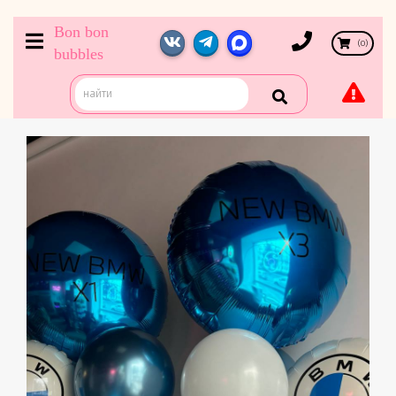
Bon bon
(
0
)
bubbles