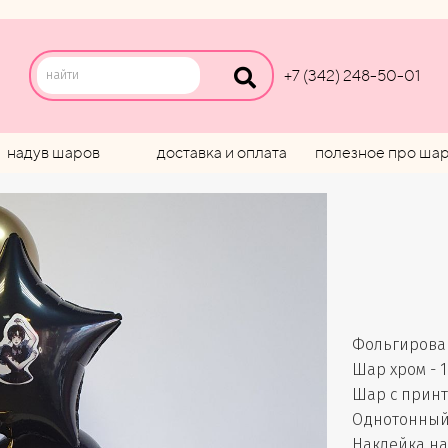
+7 (342) 248-50-01
надув шаров
доставка и оплата
полезное про ша
Фольгирован
Шар хром - 1
Шар с принто
Однотонный 
Наклейка на 