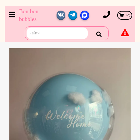
Bon bon
(
0
)
bubbles