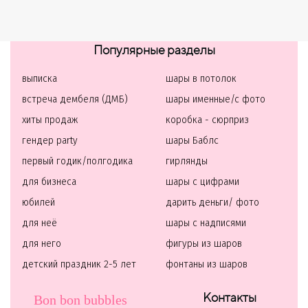
Популярные разделы
выписка
шары в потолок
встреча дембеля (ДМБ)
шары именные/с фото
хиты продаж
коробка - сюрприз
гендер party
шары Баблс
первый годик/полгодика
гирлянды
для бизнеса
шары с цифрами
юбилей
дарить деньги/ фото
для неё
шары с надписями
для него
фигуры из шаров
детский праздник 2-5 лет
фонтаны из шаров
Контакты
Bon bon bubbles