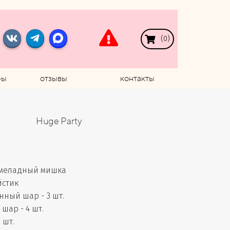
(
0
)
ры
отзывы
контакты
Huge Party
меладный мишка
йстик
ный шар - 3 шт.
шар - 4 шт.
 шт.