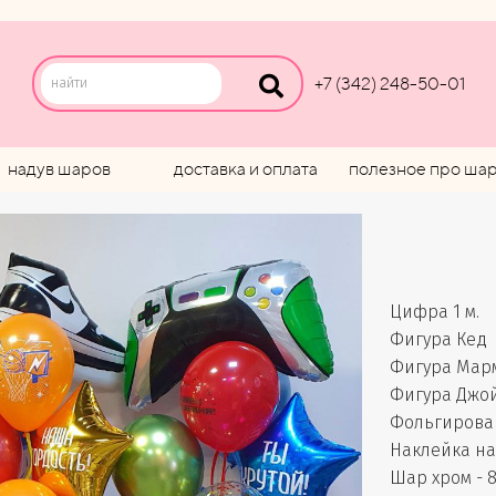
+7 (342) 248-50-01
надув шаров
доставка и оплата
полезное про ша
Цифра 1 м.
Фигура Кед
Фигура Мар
Фигура Джо
Фольгирован
Наклейка на 
Шар хром - 8