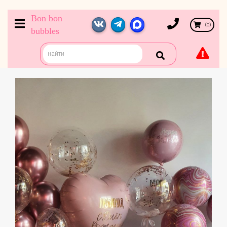
Bon bon
(
0
)
bubbles