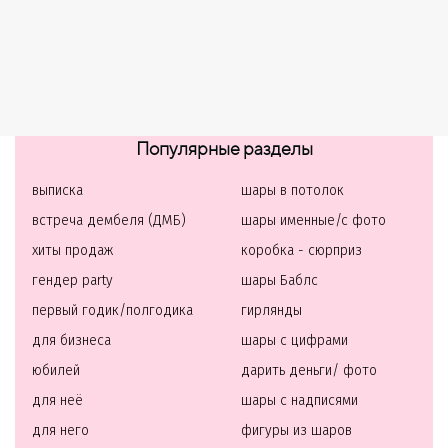
Популярные разделы
выписка
шары в потолок
встреча дембеля (ДМБ)
шары именные/с фото
хиты продаж
коробка - сюрприз
гендер party
шары Баблс
первый годик/полгодика
гирлянды
для бизнеса
шары с цифрами
юбилей
дарить деньги/ фото
для неё
шары с надписями
для него
фигуры из шаров