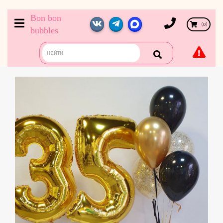
Bon bon
(
0
)
bubbles