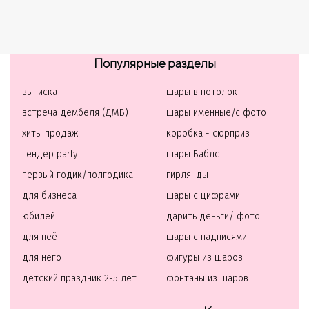
Популярные разделы
выписка
шары в потолок
встреча дембеля (ДМБ)
шары именные/с фото
хиты продаж
коробка - сюрприз
гендер party
шары Баблс
первый годик/полгодика
гирлянды
для бизнеса
шары с цифрами
юбилей
дарить деньги/ фото
для неё
шары с надписями
для него
фигуры из шаров
детский праздник 2-5 лет
фонтаны из шаров