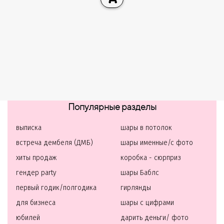
Популярные разделы
выписка
шары в потолок
встреча дембеля (ДМБ)
шары именные/с фото
хиты продаж
коробка - сюрприз
гендер party
шары Баблс
первый годик/полгодика
гирлянды
для бизнеса
шары с цифрами
юбилей
дарить деньги/ фото