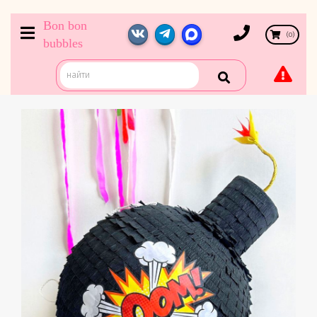
Bon bon
(
0
)
bubbles