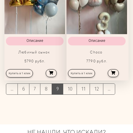
Описание
Описание
Любимый сынок
Choco
5790 рубл.
7790 рубл.
Купить в 1 клик
Купить в 1 клик
...
6
7
8
9
10
11
12
...
НЕ НАШЛИ, ЧТО ИСКАЛИ?