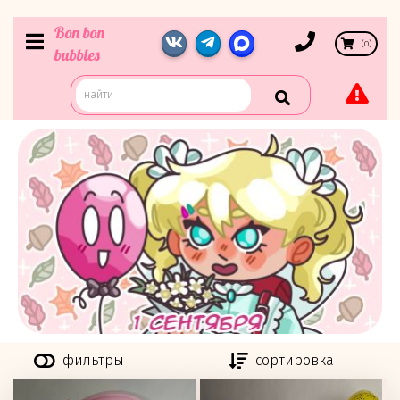
Bon bon
(
0
)
bubbles
фильтры
сортировка