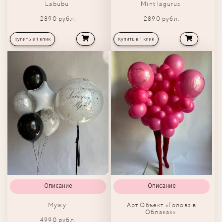
Labubu
Мint lagurus
2890 рубл.
2890 рубл.
Купить в 1 клик
Купить в 1 клик
Описание
Описание
Мужу
Арт Объект «Голова в
Облаках»
4990 рубл.