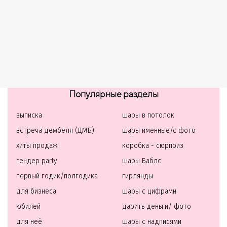
Популярные разделы
выписка
шары в потолок
встреча дембеля (ДМБ)
шары именные/с фото
хиты продаж
коробка - сюрприз
гендер party
шары Баблс
первый годик/полгодика
гирлянды
для бизнеса
шары с цифрами
юбилей
дарить деньги/ фото
для неё
шары с надписями