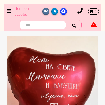
Bon bon
(
0
)
bubbles