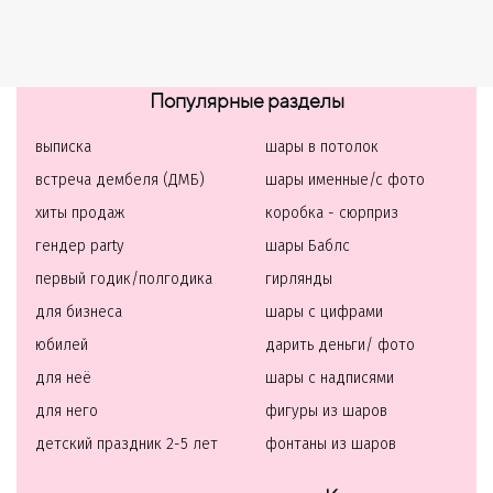
Популярные разделы
выписка
шары в потолок
встреча дембеля (ДМБ)
шары именные/с фото
хиты продаж
коробка - сюрприз
гендер party
шары Баблс
первый годик/полгодика
гирлянды
для бизнеса
шары с цифрами
юбилей
дарить деньги/ фото
для неё
шары с надписями
для него
фигуры из шаров
детский праздник 2-5 лет
фонтаны из шаров