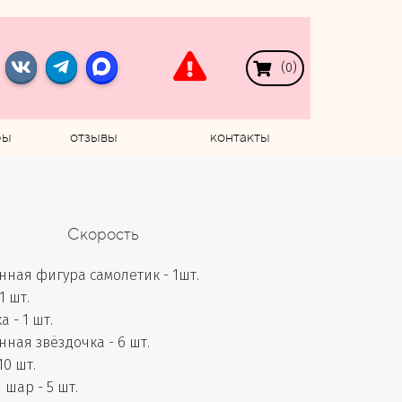
(
0
)
ры
отзывы
контакты
Скорость
ная фигура самолетик - 1шт.
1 шт.
 - 1 шт.
ная звёздочка - 6 шт.
0 шт.
шар - 5 шт.