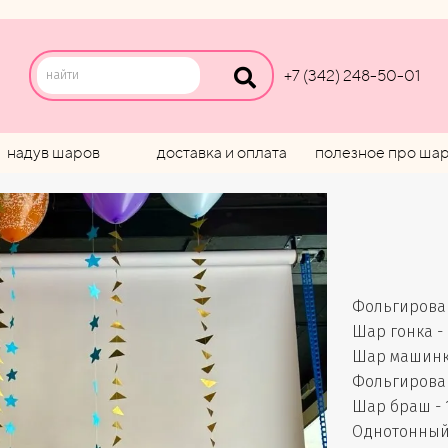
+7 (342) 248-50-01
надув шаров
доставка и оплата
полезное про ша
Фольгирован
Шар гонка - 
Шар машинка
Фольгирован
Шар браш - 1
Однотонный 