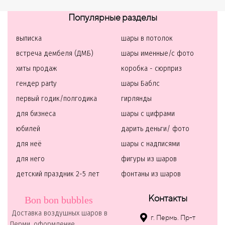
Популярные разделы
выписка
шары в потолок
встреча дембеля (ДМБ)
шары именные/с фото
хиты продаж
коробка - сюрприз
гендер party
шары Баблс
первый годик/полгодика
гирлянды
для бизнеса
шары с цифрами
юбилей
дарить деньги/ фото
для неё
шары с надписями
для него
фигуры из шаров
детский праздник 2-5 лет
фонтаны из шаров
Контакты
Bon bon bubbles
Доставка воздушных шаров в
г. Пермь. Пр-т
Перми, оформление