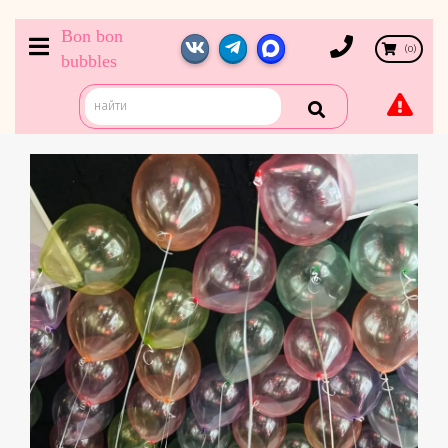
Bon bon
(
0
)
bubbles