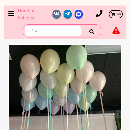
Bon bon
(
0
)
bubbles