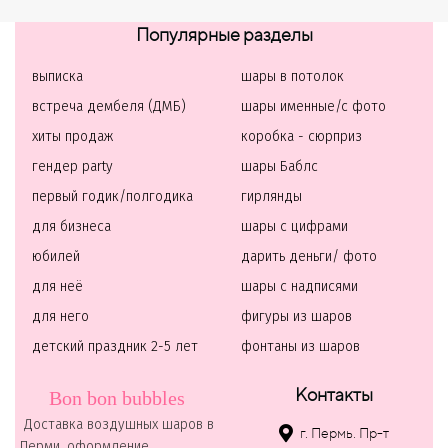
Популярные разделы
выписка
шары в потолок
встреча дембеля (ДМБ)
шары именные/с фото
хиты продаж
коробка - сюрприз
гендер party
шары Баблс
первый годик/полгодика
гирлянды
для бизнеса
шары с цифрами
юбилей
дарить деньги/ фото
для неё
шары с надписями
для него
фигуры из шаров
детский праздник 2-5 лет
фонтаны из шаров
Контакты
Bon bon bubbles
Доставка воздушных шаров в
г. Пермь. Пр-т
Перми, оформление