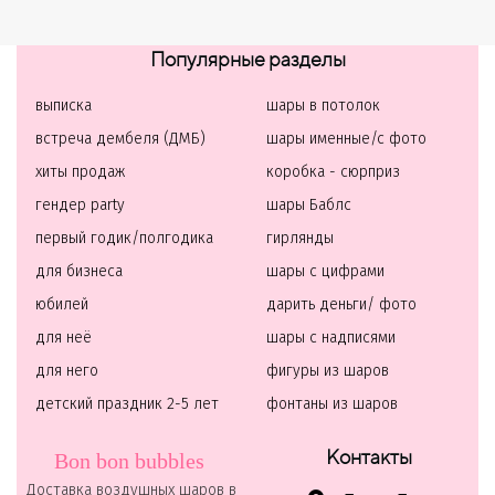
Популярные разделы
выписка
шары в потолок
встреча дембеля (ДМБ)
шары именные/с фото
хиты продаж
коробка - сюрприз
гендер party
шары Баблс
первый годик/полгодика
гирлянды
для бизнеса
шары с цифрами
юбилей
дарить деньги/ фото
для неё
шары с надписями
для него
фигуры из шаров
детский праздник 2-5 лет
фонтаны из шаров
Контакты
Bon bon bubbles
Доставка воздушных шаров в