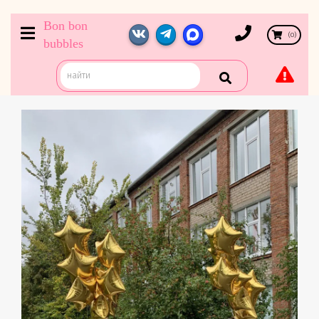
Bon bon
(
0
)
bubbles