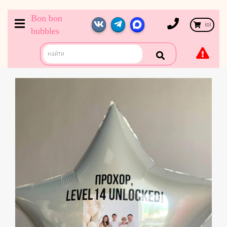
Bon bon
(
0
)
bubbles