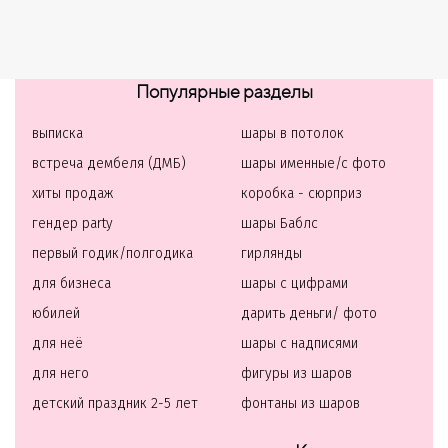
Популярные разделы
выписка
шары в потолок
встреча дембеля (ДМБ)
шары именные/с фото
хиты продаж
коробка - сюрприз
гендер party
шары Баблс
первый годик/полгодика
гирлянды
для бизнеса
шары с цифрами
юбилей
дарить деньги/ фото
для неё
шары с надписями
для него
фигуры из шаров
детский праздник 2-5 лет
фонтаны из шаров