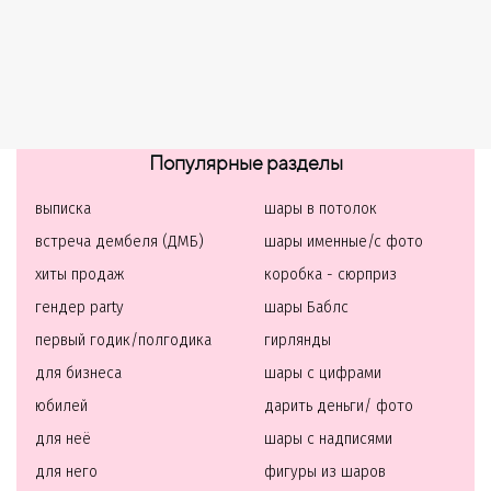
Популярные разделы
выписка
шары в потолок
встреча дембеля (ДМБ)
шары именные/с фото
хиты продаж
коробка - сюрприз
гендер party
шары Баблс
первый годик/полгодика
гирлянды
для бизнеса
шары с цифрами
юбилей
дарить деньги/ фото
для неё
шары с надписями
для него
фигуры из шаров