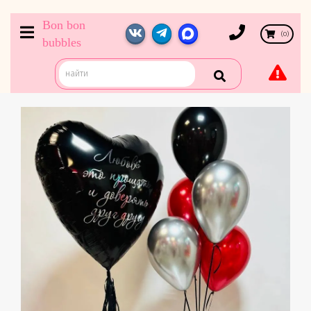
Bon bon
(
0
)
bubbles