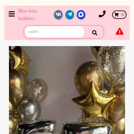
Bon bon
(
0
)
bubbles