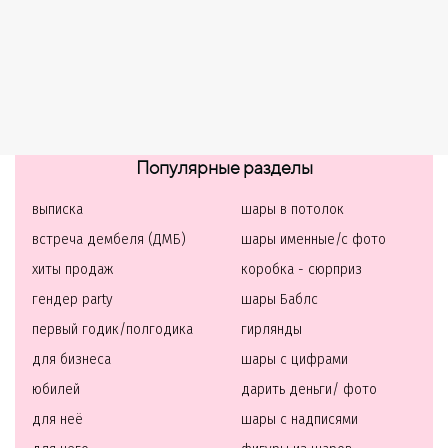
Популярные разделы
выписка
шары в потолок
встреча дембеля (ДМБ)
шары именные/с фото
хиты продаж
коробка - сюрприз
гендер party
шары Баблс
первый годик/полгодика
гирлянды
для бизнеса
шары с цифрами
юбилей
дарить деньги/ фото
для неё
шары с надписями