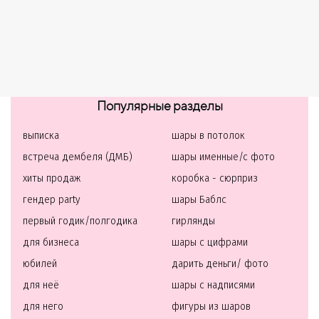
Популярные разделы
выписка
шары в потолок
встреча дембеля (ДМБ)
шары именные/с фото
хиты продаж
коробка - сюрприз
гендер party
шары Баблс
первый годик/полгодика
гирлянды
для бизнеса
шары с цифрами
юбилей
дарить деньги/ фото
для неё
шары с надписями
для него
фигуры из шаров