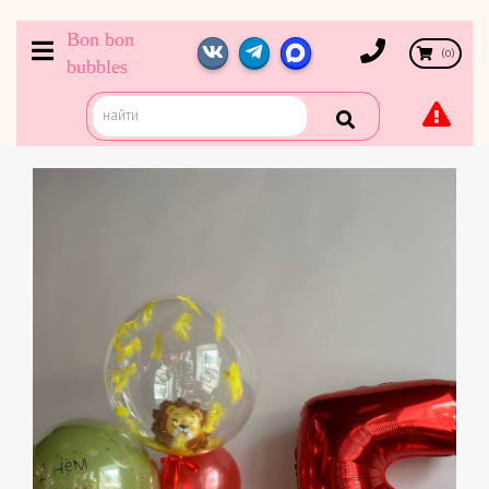
Bon bon
(
0
)
bubbles