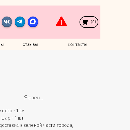
(
0
)
ры
отзывы
контакты
Я овен...
deco - 1 см.
шар - 1 шт.
доставка в зелёной части города,