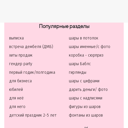
Популярные разделы
выписка
шары в потолок
встреча дембеля (ДМБ)
шары именные/с фото
хиты продаж
коробка - сюрприз
гендер party
шары Баблс
первый годик/полгодика
гирлянды
для бизнеса
шары с цифрами
юбилей
дарить деньги/ фото
для неё
шары с надписями
для него
фигуры из шаров
детский праздник 2-5 лет
фонтаны из шаров