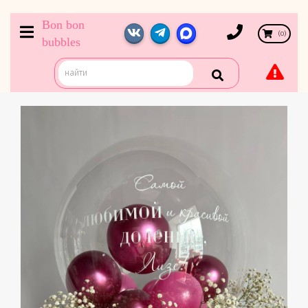
Bon bon
(
0
)
bubbles