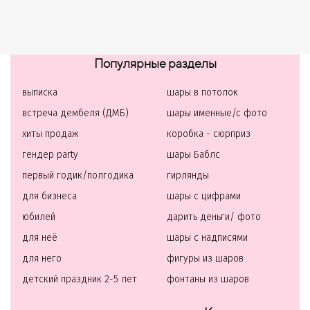
Популярные разделы
выписка
шары в потолок
встреча дембеля (ДМБ)
шары именные/с фото
хиты продаж
коробка - сюрприз
гендер party
шары Баблс
первый годик/полгодика
гирлянды
для бизнеса
шары с цифрами
юбилей
дарить деньги/ фото
для неё
шары с надписями
для него
фигуры из шаров
детский праздник 2-5 лет
фонтаны из шаров