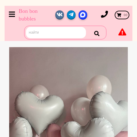
Bon bon
(
0
)
bubbles