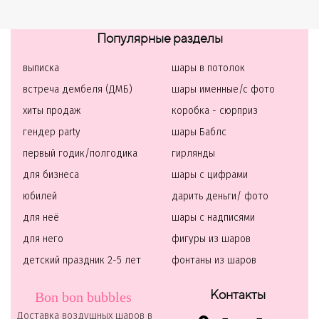
Популярные разделы
выписка
шары в потолок
встреча дембеля (ДМБ)
шары именные/с фото
хиты продаж
коробка - сюрприз
гендер party
шары Баблс
первый годик/полгодика
гирлянды
для бизнеса
шары с цифрами
юбилей
дарить деньги/ фото
для неё
шары с надписями
для него
фигуры из шаров
детский праздник 2-5 лет
фонтаны из шаров
Контакты
Bon bon bubbles
Доставка воздушных шаров в