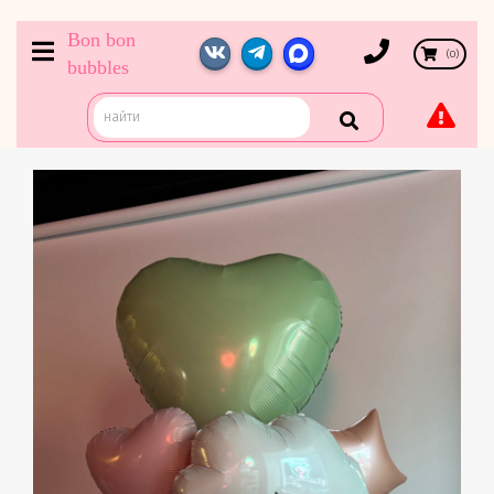
Bon bon
(
0
)
bubbles