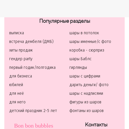
Популярные разделы
выписка
шары в потолок
встреча дембеля (ДМБ)
шары именные/с фото
хиты продаж
коробка - сюрприз
гендер party
шары Баблс
первый годик/полгодика
гирлянды
для бизнеса
шары с цифрами
юбилей
дарить деньги/ фото
для неё
шары с надписями
для него
фигуры из шаров
детский праздник 2-5 лет
фонтаны из шаров
Контакты
Bon bon bubbles