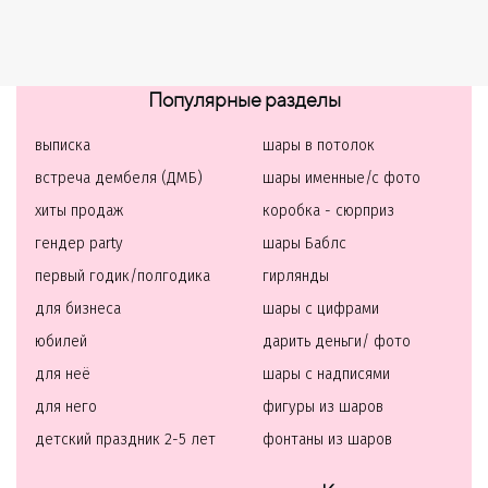
Популярные разделы
выписка
шары в потолок
встреча дембеля (ДМБ)
шары именные/с фото
хиты продаж
коробка - сюрприз
гендер party
шары Баблс
первый годик/полгодика
гирлянды
для бизнеса
шары с цифрами
юбилей
дарить деньги/ фото
для неё
шары с надписями
для него
фигуры из шаров
детский праздник 2-5 лет
фонтаны из шаров