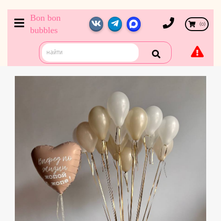
Bon bon
(
0
)
bubbles