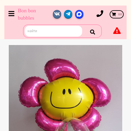
Bon bon
(
0
)
bubbles