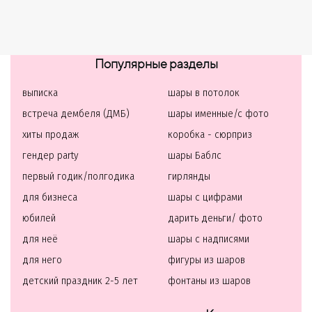
Популярные разделы
выписка
шары в потолок
встреча дембеля (ДМБ)
шары именные/с фото
хиты продаж
коробка - сюрприз
гендер party
шары Баблс
первый годик/полгодика
гирлянды
для бизнеса
шары с цифрами
юбилей
дарить деньги/ фото
для неё
шары с надписями
для него
фигуры из шаров
детский праздник 2-5 лет
фонтаны из шаров