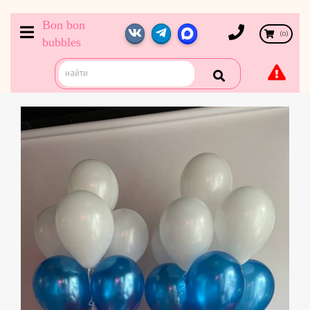
Bon bon
(
0
)
bubbles