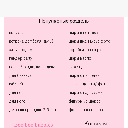
Популярные разделы
выписка
шары в потолок
встреча дембеля (ДМБ)
шары именные/с фото
хиты продаж
коробка - сюрприз
гендер party
шары Баблс
первый годик/полгодика
гирлянды
для бизнеса
шары с цифрами
юбилей
дарить деньги/ фото
для неё
шары с надписями
для него
фигуры из шаров
детский праздник 2-5 лет
фонтаны из шаров
Контакты
Bon bon bubbles