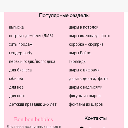
Популярные разделы
выписка
шары в потолок
встреча дембеля (ДМБ)
шары именные/с фото
хиты продаж
коробка - сюрприз
гендер party
шары Баблс
первый годик/полгодика
гирлянды
для бизнеса
шары с цифрами
юбилей
дарить деньги/ фото
для неё
шары с надписями
для него
фигуры из шаров
детский праздник 2-5 лет
фонтаны из шаров
Контакты
Bon bon bubbles
Доставка воздушных шаров в