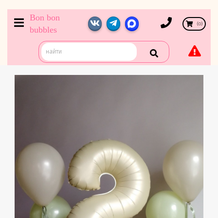
Bon bon
(
0
)
bubbles