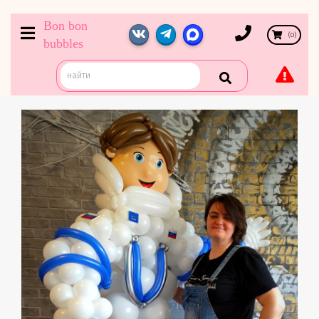
Bon bon
(
0
)
bubbles