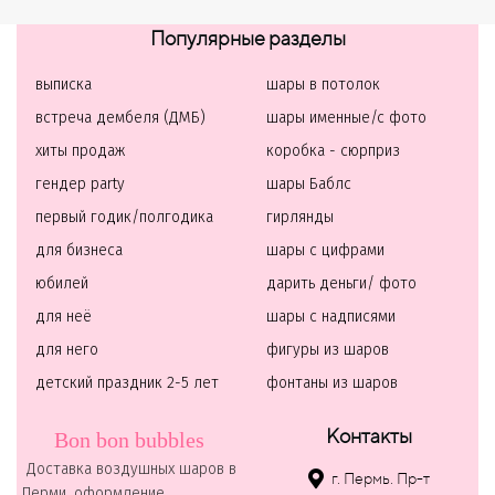
Популярные разделы
выписка
шары в потолок
встреча дембеля (ДМБ)
шары именные/с фото
хиты продаж
коробка - сюрприз
гендер party
шары Баблс
первый годик/полгодика
гирлянды
для бизнеса
шары с цифрами
юбилей
дарить деньги/ фото
для неё
шары с надписями
для него
фигуры из шаров
детский праздник 2-5 лет
фонтаны из шаров
Контакты
Bon bon bubbles
Доставка воздушных шаров в
г. Пермь. Пр-т
Перми, оформление