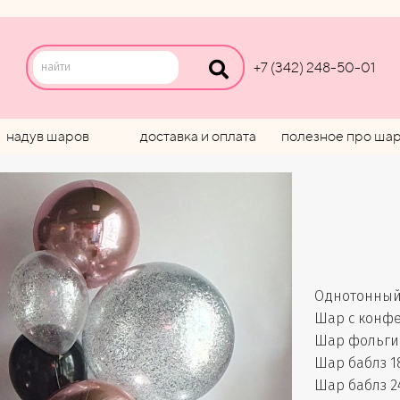
+7 (342) 248-50-01
надув шаров
доставка и оплата
полезное про ша
Однотонный 
Шар с конфет
Шар фольгир
Шар баблз 18
Шар баблз 24