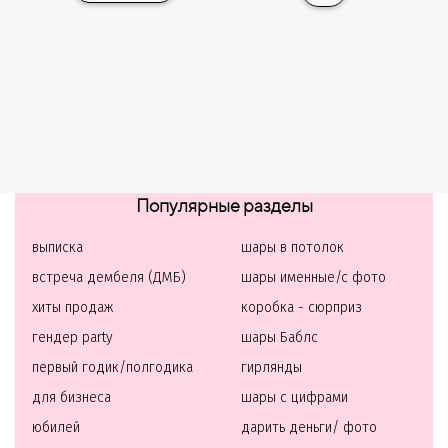
Популярные разделы
выписка
шары в потолок
встреча дембеля (ДМБ)
шары именные/с фото
хиты продаж
коробка - сюрприз
гендер party
шары Баблс
первый годик/полгодика
гирлянды
для бизнеса
шары с цифрами
юбилей
дарить деньги/ фото