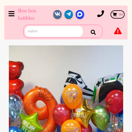
Bon bon
(
0
)
bubbles