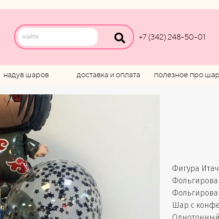
+7 (342) 248-50-01
надув шаров
доставка и оплата
полезное про ша
Фигура Ита
Фольгирован
Фольгирован
Шар с конфет
Однотонный 