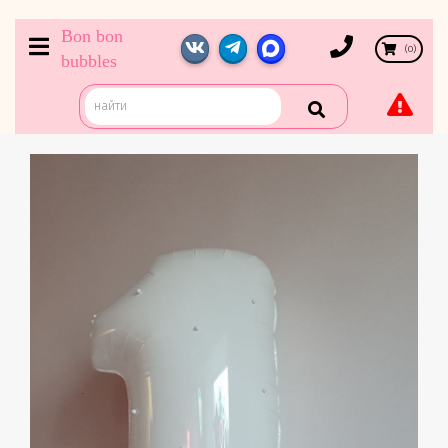
Bon bon
(
0
)
bubbles