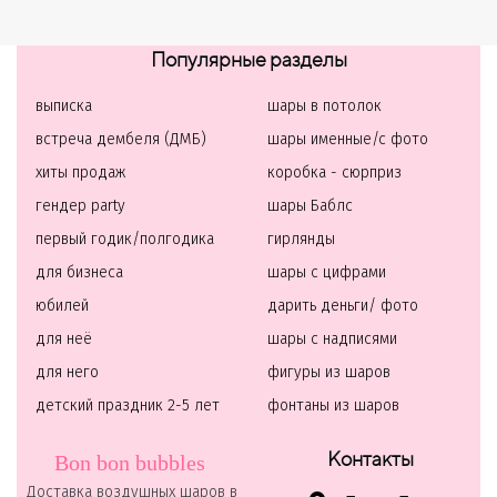
Популярные разделы
выписка
шары в потолок
встреча дембеля (ДМБ)
шары именные/с фото
хиты продаж
коробка - сюрприз
гендер party
шары Баблс
первый годик/полгодика
гирлянды
для бизнеса
шары с цифрами
юбилей
дарить деньги/ фото
для неё
шары с надписями
для него
фигуры из шаров
детский праздник 2-5 лет
фонтаны из шаров
Контакты
Bon bon bubbles
Доставка воздушных шаров в