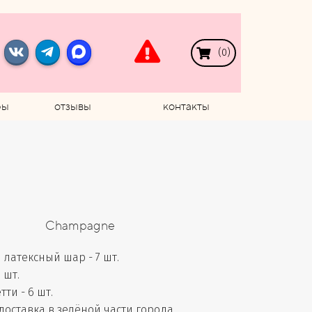
(
0
)
ры
отзывы
контакты
Champagne
латексный шар - 7 шт.
 шт.
ти - 6 шт.
доставка в зелёной части города,