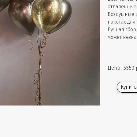
отдаленные 
Воздушные 
пакетах для
Ручная сбор
может незна
Цена: 5550 
Купить