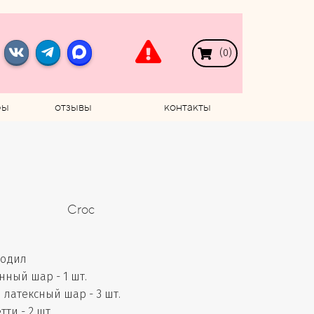
(
0
)
ры
отзывы
контакты
Croc
кодил
ный шар - 1 шт.
латексный шар - 3 шт.
ти - 2 шт.