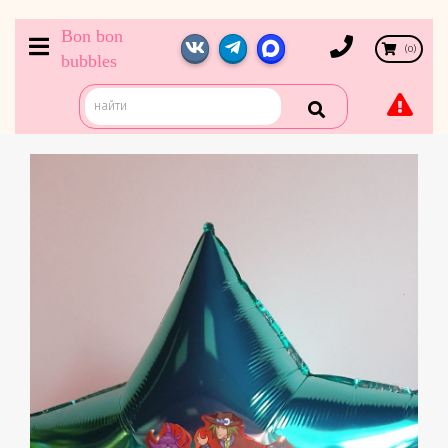
Bon bon
(
0
)
bubbles