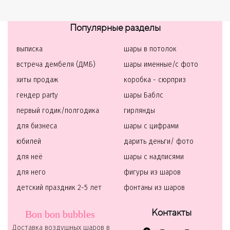
Популярные разделы
выписка
шары в потолок
встреча дембеля (ДМБ)
шары именные/с фото
хиты продаж
коробка - сюрприз
гендер party
шары Баблс
первый годик/полгодика
гирлянды
для бизнеса
шары с цифрами
юбилей
дарить деньги/ фото
для неё
шары с надписями
для него
фигуры из шаров
детский праздник 2-5 лет
фонтаны из шаров
Контакты
Bon bon bubbles
Доставка воздушных шаров в