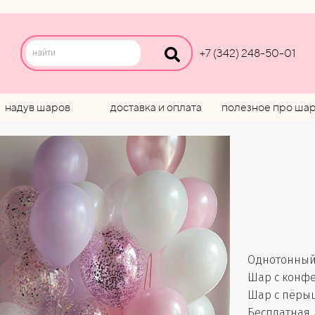
+7 (342) 248-50-01
надув шаров
доставка и оплата
полезное про ша
Однотонный 
Шар с конфет
Шар с пёрыш
Бесплатная 