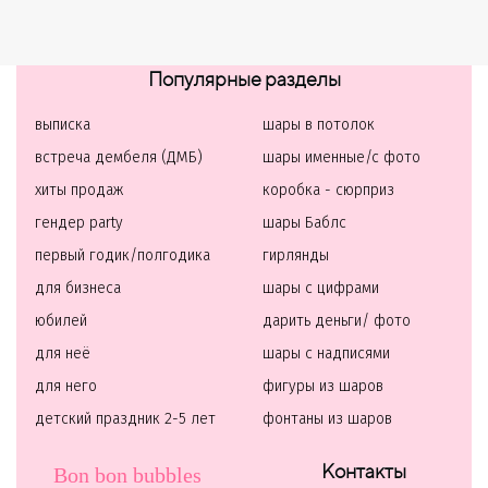
Популярные разделы
выписка
шары в потолок
встреча дембеля (ДМБ)
шары именные/с фото
хиты продаж
коробка - сюрприз
гендер party
шары Баблс
первый годик/полгодика
гирлянды
для бизнеса
шары с цифрами
юбилей
дарить деньги/ фото
для неё
шары с надписями
для него
фигуры из шаров
детский праздник 2-5 лет
фонтаны из шаров
Контакты
Bon bon bubbles