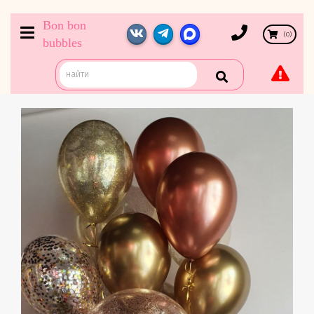
Bon bon
(
0
)
bubbles