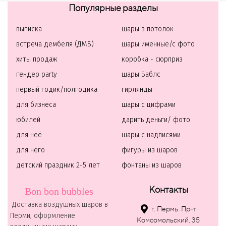
Популярные разделы
выписка
шары в потолок
встреча дембеля (ДМБ)
шары именные/с фото
хиты продаж
коробка - сюрприз
гендер party
шары Баблс
первый годик/полгодика
гирлянды
для бизнеса
шары с цифрами
юбилей
дарить деньги/ фото
для неё
шары с надписями
для него
фигуры из шаров
детский праздник 2-5 лет
фонтаны из шаров
Контакты
Bon bon bubbles
Доставка воздушных шаров в
г. Пермь. Пр-т
Перми, оформление
Комсомольский, 35