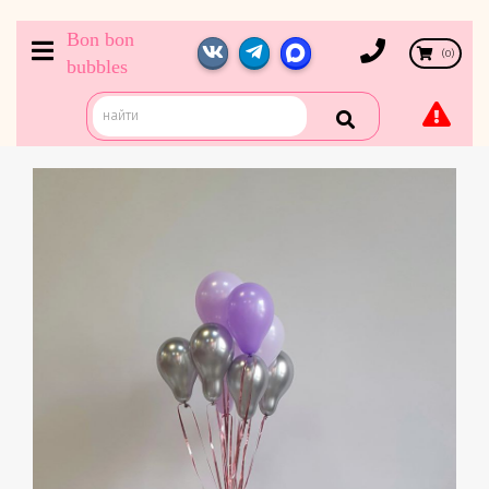
Bon bon
(
0
)
bubbles