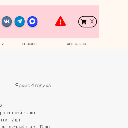
(
0
)
ры
отзывы
контакты
Яркие 4 годика
ла
ованный - 2 шт.
ти - 2 шт.
латексный шар - 12 шт.