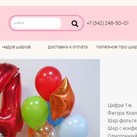
+7 (342) 248-50-01
надув шаров
доставка и оплата
полезное про ша
Цифра 1 м.
Фигура Коа
Шар фольгир
Шар с конфет
Однотонный 