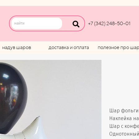
+7 (342) 248-50-01
надув шаров
доставка и оплата
полезное про ша
Шар фольгир
Наклейка на 
Шар с конфет
Однотонный 