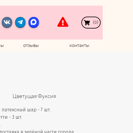
(
0
)
ры
отзывы
контакты
Цветущая Фуксия
латексный шар - 7 шт.
ти - 3 шт.
.
доставка в зелёной части города,